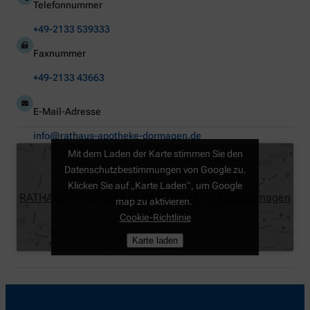
Telefonnummer
+49-2133 539333
Faxnummer
+49-2133 43663
E-Mail-Adresse
info@rathaus-apotheke-dormagen.de
Mit dem Laden der Karte stimmen Sie den
Datenschutzbestimmungen von Google zu.
Klicken Sie auf „Karte Laden“, um Google
RATHAUS-APOTHEKE, Kölner Str. 77, 41539 Dormagen
map zu aktivieren.
Cookie-Richtlinie
Karte laden